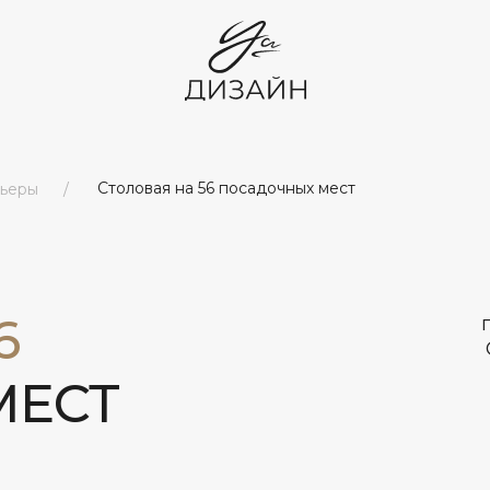
Услуги
Столовая на 56 посадочных мест
ьеры
/
Все услуги и цены
Дизайн-
проектирование
Комплектация
Авторский надзор
6
ЕСТ