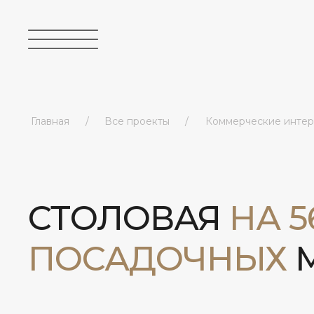
Главная
Наши проекты
Главная
Все проекты
Коммерческие интер
/
/
О студии
Все проекты
Наши проекты
Жилые интерьеры
Услуги и цены
Коммерческие
Контакты
интерьеры
СТОЛОВАЯ
НА 5
ПОСАДОЧНЫХ
М