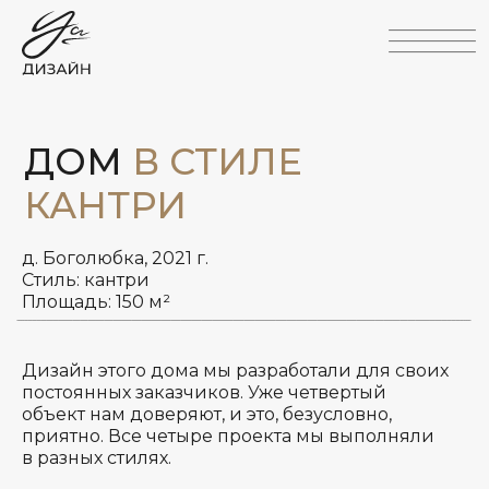
Главная
Наши проекты
О студии
Все проекты
Наши проекты
Жилые интерьеры
ДОМ
В СТИЛЕ
Услуги и цены
Главная
Наши проекты
Коммерческие
КАНТРИ
*Принадлежит Meta,
Контакты
интерьеры
О студии
запрещенной в РФ
Все проекты
Наши проекты
Жилые интерьеры
Услуги и цены
Коммерческие
*Принадлежит Meta,
Контакты
интерьеры
запрещенной в РФ
д. Боголюбка, 2021 г.
Стиль: кантри
Площадь: 150 м²
Дизайн этого дома мы разработали для своих
постоянных заказчиков. Уже четвертый
объект нам доверяют, и это, безусловно,
приятно. Все четыре проекта мы выполняли
д. Боголюбка, 2021 г.
в разных стилях.
Стиль: кантри