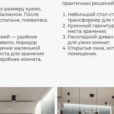
практичных решений
о размеру кухню,
балконом. После
Небольшой стол-ст
спальни, появилась
трансформер для п
Кухонный гарнитур
места хранения;
ожей — удобное
Раскладной диван
авило, Коридор
для узких комнат;
ещение маленькой
Открытые окна, ко
ста для хранения
помещения.
еробная комната,