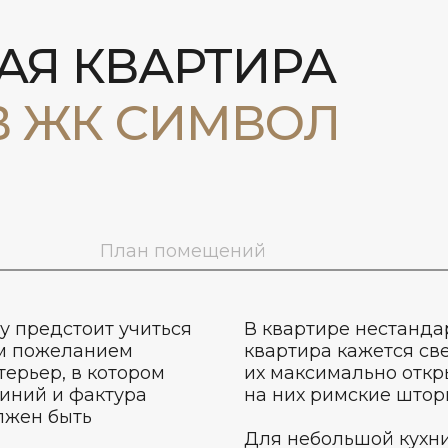
Я КВАРТИРА
В ЖК СИМВОЛ
План помещений
у предстоит учиться
В квартире нестанда
ым пожеланием
квартира кажется све
терьер, в котором
их максимально откр
синий и фактура
на них римские штор
лжен быть
Для небольшой кухни