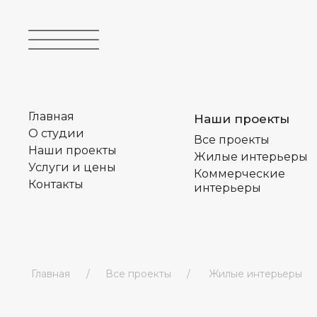
Главная
Главная
Наши проекты
Наши проекты
О студии
О студии
Все проекты
Все проекты
Наши проекты
Наши проекты
Жилые интерьеры
Жилые интерьеры
Услуги и цены
Услуги и цены
Коммерческие
Коммерческие
Контакты
Контакты
интерьеры
интерьеры
Главная
Все проекты
Жилые интерьеры
/
/