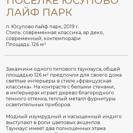
п. Юсупово лайф парк, 2019 г.
Стиль: современная классика, ар деко,
современный, контемпорари
п. Юсупово лайф парк,
Площадь: 126 м²
2019 г.
Стиль: современная
классика, ар деко,
современный,
Заказчики одного типового таунхауса, общей
площадью 126 м² предпочли для своего дома
контемпорари
светлые интерьеры в стиле «французская
Площадь: 126 м²
*
классика». На контрасте с белыми стенами,
в интерьерах играет дерево благородного
темного оттенка, теплый металл фурнитуры
осветительных приборов.
*
Модный изумрудный и насыщенный индиго
выступают в роли цветовых акцентов.
Таунхаус имеет два полноценных этажа