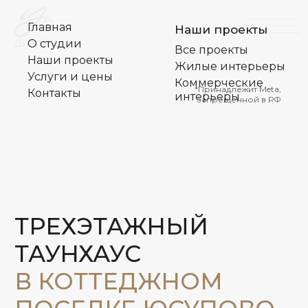
Главная
Наши проекты
О студии
Все проекты
Наши проекты
Жилые интерьеры
Услуги и цены
Главная
Наши проекты
Коммерческие
*Принадлежит Meta,
Контакты
интерьеры
О студии
запрещенной в РФ
Все проекты
Наши проекты
Жилые интерьеры
Услуги и цены
Коммерческие
*Принадлежит Meta,
Контакты
интерьеры
запрещенной в РФ
ТРЕХЭТАЖНЫЙ
ТАУНХАУС
В КОТТЕДЖНОМ
ПОСЕЛКЕ ЮСУПОВО
ЛАЙФ ПАРК